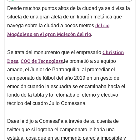
t
e
k
i
e
Desde muchos puntos altos de la ciudad ya se divisa la
s
b
e
l
a
silueta de una gran aleta de un tiburón metálica que
A
o
d
d
p
o
I
s
del rio
navega sobre la ciudad a pocos metros
p
k
n
Magdalena en el gran Malecón del rio
.
Christian
Se trata del monumento que el empresario
Daes
COO de Tecnoglass
,
,le prometió a su equipo
amado, el Junior de Barranquilla, al promediar el
campeonato de fútbol del año 2019 en un gesto de
emoción cuando la escuadra se encaminaba hacia el
fondo de la tabla y lo retomaba el eterno y efectivo
técnico del cuadro Julio Comesana.
Daes le dijo a Comesaña a través de su cuenta de
twitter que si lograba el campeonato le haría una
estatua, cosa que en su momento parecía imposible y