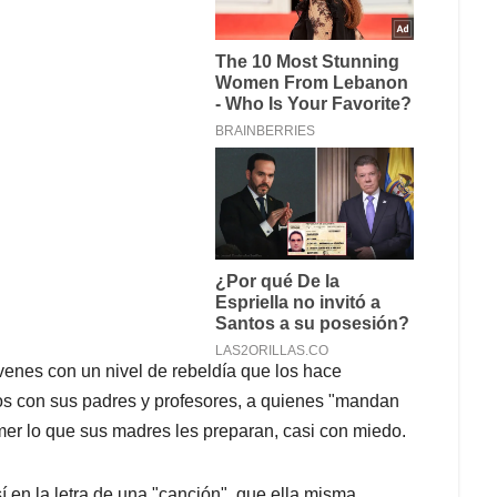
óvenes con un nivel de rebeldía que los hace
rios con sus padres y profesores, a quienes "mandan
omer lo que sus madres les preparan, casi con miedo.
í en la letra de una "canción", que ella misma