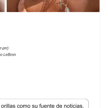
r-prr)
omo LeBron