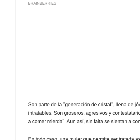
Son parte de la "generación de cristal", llena de j
intratables. Son groseros, agresivos y contestata
a comer mierda". Aun así, sin falta se sientan a c
En todo caso, una mujer que permite ser tratada as