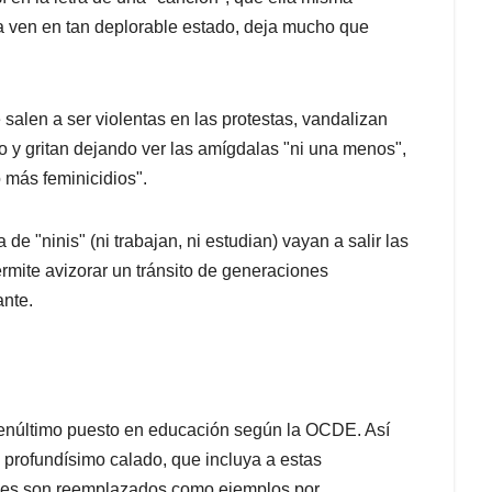
a ven en tan deplorable estado, deja mucho que
salen a ser violentas en las protestas, vandalizan
so y
gritan dejando ver las amígdalas "ni una menos",
o más feminicidios".
e "ninis" (ni trabajan, ni estudian) vayan a salir las
rmite avizorar un tránsito de generaciones
ante.
 penúltimo puesto en educación según la OCDE.
Así
 profundísimo calado, que incluya a estas
ienes son reemplazados como ejemplos por