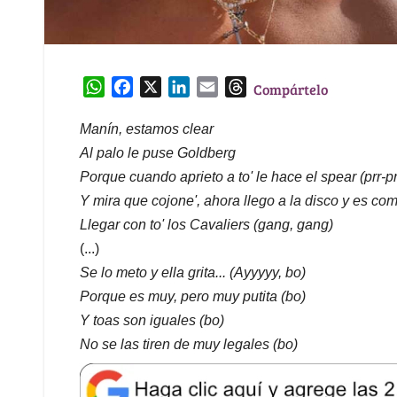
W
F
X
L
E
T
Compártelo
h
a
i
m
h
a
c
n
a
r
Manín, estamos clear
t
e
k
i
e
Al palo le puse Goldberg
s
b
e
l
a
Porque cuando aprieto a to' le hace el spear (prr-pr
A
o
d
d
Y mira que cojone', ahora llego a la disco y es c
p
o
I
s
Llegar con to' los Cavaliers (gang, gang)
p
k
n
(...)
Se lo meto y ella grita... (Ayyyyy, bo)
Porque es muy, pero muy putita (bo)
Y toas son iguales (bo)
No se las tiren de muy legales (bo)