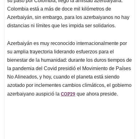
p
o
I
s
su paso por Colombia, llegó la amistad azerbaiyana.
p
k
n
Colombia está a más de doce mil kilómetros de
Azerbaiyán, sin embargo, para los azerbaiyanos no hay
distancias ni límites que les impida ser solidarios.
Azerbaiyán es muy reconocido internacionalmente por
su amplia trayectoria liderando esfuerzos para el
bienestar de la humanidad: durante los duros tiempos de
la pandemia del Covid presidió el Movimiento de Países
No Alineados, y hoy, cuando el planeta está siendo
azotado por inclementes cambios climáticos, el gobierno
COP29
azerbaiyano auspició la
que ahora preside.