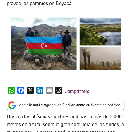
provee los páramos en Boyacá
W
F
X
L
E
T
Compártelo
h
a
i
m
h
a
c
n
a
r
t
e
k
i
e
Hasta a las altísimas cumbres andinas, a más de 3.000
s
b
e
l
a
metros de altura, sobre la gran cordillera de los Andes, a
A
o
d
d