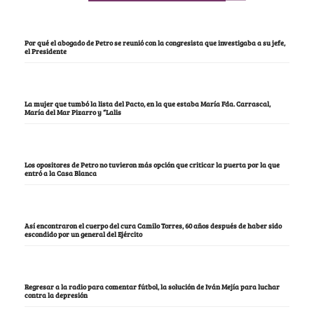
Por qué el abogado de Petro se reunió con la congresista que investigaba a su jefe,
el Presidente
La mujer que tumbó la lista del Pacto, en la que estaba María Fda. Carrascal,
María del Mar Pizarro y “Lalis
Los opositores de Petro no tuvieron más opción que criticar la puerta por la que
entró a la Casa Blanca
Así encontraron el cuerpo del cura Camilo Torres, 60 años después de haber sido
escondido por un general del Ejército
Regresar a la radio para comentar fútbol, la solución de Iván Mejía para luchar
contra la depresión