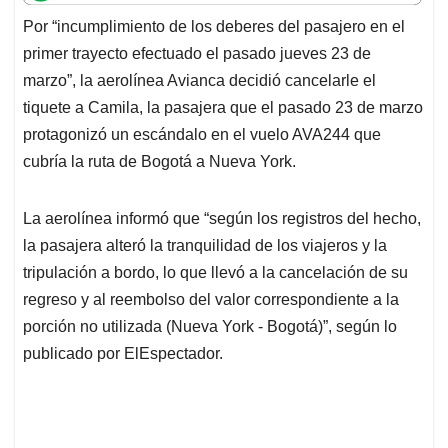
t
e
k
i
e
Por “incumplimiento de los deberes del pasajero en el
s
b
e
l
a
primer trayecto efectuado el pasado jueves 23 de
A
o
d
d
p
o
I
s
marzo”, la aerolínea Avianca decidió cancelarle el
p
k
n
tiquete a Camila, la pasajera que el pasado 23 de marzo
protagonizó un escándalo en el vuelo AVA244 que
cubría la ruta de Bogotá a Nueva York.
La aerolínea informó que “según los registros del hecho,
la pasajera alteró la tranquilidad de los viajeros y la
tripulación a bordo, lo que llevó a la cancelación de su
regreso y al reembolso del valor correspondiente a la
porción no utilizada (Nueva York - Bogotá)”, según lo
publicado por ElEspectador.