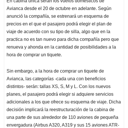
En cabina única serán los vuelos domésticos de
s
b
e
l
a
Avianca desde el 20 de octubre en adelante. Según
A
o
d
d
p
o
I
s
anunció la compañía, se estrenará un esquema de
p
k
n
precios en el que el pasajero podrá elegir el plan de
viaje de acuerdo con su tipo de silla, algo que en la
practica no es tan nuevo para dicha compañía pero que
renueva y ahonda en la cantidad de posibilidades a la
hora de comprar un tiquete.
Sin embargo, a la hora de comprar un tiquete de
Avianca, las categorías -cada una con beneficios
distintos- serán: tallas XS, S, M y L. Con los nuevos
planes, el pasajero podrá elegir si adquiere servicios
adicionales a los que ofrece su esquema de viaje. Dicha
decisión implicará la reestructuración de la cabina de
una parte de sus alrededor de 110 aviones de pequeña
envergadura (Airbus A320, A319 y sus 15 aviones ATR-