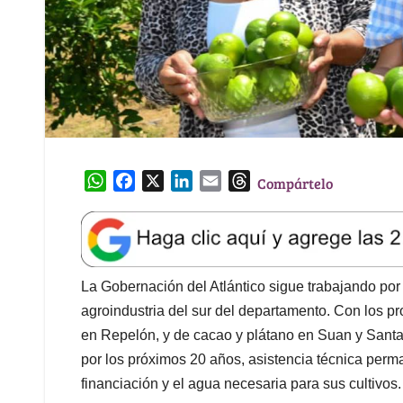
W
F
X
L
E
T
Compártelo
h
a
i
m
h
a
c
n
a
r
t
e
k
i
e
s
b
e
l
a
A
o
d
d
La Gobernación del Atlántico sigue trabajando por
p
o
I
s
agroindustria del sur del departamento. Con los pr
p
k
n
en Repelón, y de cacao y plátano en Suan y Santa
por los próximos 20 años, asistencia técnica perm
financiación y el agua necesaria para sus cultivos.