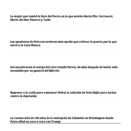
La mujer que tumbó la lista del Pacto, en la que estaba María Fda. Carrascal,
María del Mar Pizarro y “Lalis
Los opositores de Petro no tuvieron más opción que criticar la puerta por la que
entró a la Casa Blanca
Así encontraron el cuerpo del cura Camilo Torres, 60 años después de haber sido
escondido por un general del Ejército
Regresar a la radio para comentar fútbol, la solución de Iván Mejía para luchar
contra la depresión
La casona más de 100 años de la embajada de Colombia en Washington donde
Petro afinó su cara a cara con Trump