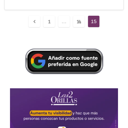
1
14
…
15