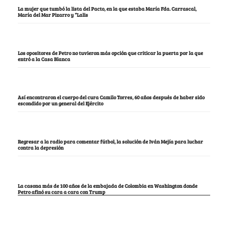
La mujer que tumbó la lista del Pacto, en la que estaba María Fda. Carrascal,
María del Mar Pizarro y “Lalis
Los opositores de Petro no tuvieron más opción que criticar la puerta por la que
entró a la Casa Blanca
Así encontraron el cuerpo del cura Camilo Torres, 60 años después de haber sido
escondido por un general del Ejército
Regresar a la radio para comentar fútbol, la solución de Iván Mejía para luchar
contra la depresión
La casona más de 100 años de la embajada de Colombia en Washington donde
Petro afinó su cara a cara con Trump