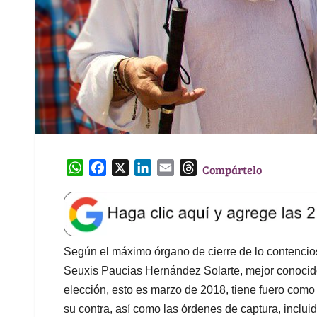
W
F
X
L
E
T
Compártelo
h
a
i
m
h
a
c
n
a
r
t
e
k
i
e
s
b
e
l
a
A
o
d
d
Según el máximo órgano de cierre de lo contencios
p
o
I
s
Seuxis Paucias Hernández Solarte, mejor conocid
p
k
n
elección, esto es marzo de 2018, tiene fuero como 
su contra, así como las órdenes de captura, inclui