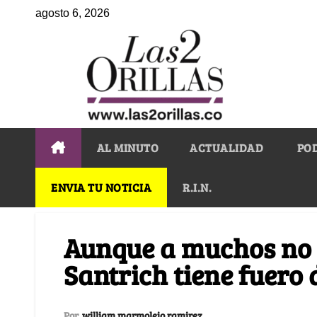
agosto 6, 2026
AL MINUTO
ACTUALIDAD
PO
ENVIA TU NOTICIA
R.I.N.
Aunque a muchos no l
Santrich tiene fuero 
Por
william marmolejo ramirez