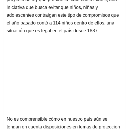
A
o
d
d
p
o
I
s
iniciativa que busca evitar que niños, niñas y
p
k
n
adolescentes contraigan este tipo de compromisos que
el año pasado contó a 114 niños dentro de ellos, una
situación que es legal en el país desde 1887.
No es comprensible cómo en nuestro país aún se
tengan en cuenta disposiciones en temas de protección