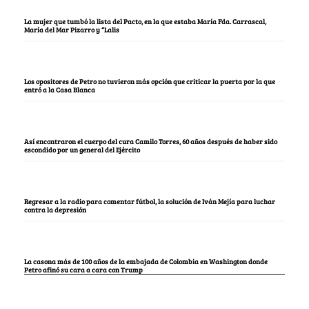
La mujer que tumbó la lista del Pacto, en la que estaba María Fda. Carrascal,
María del Mar Pizarro y “Lalis
Los opositores de Petro no tuvieron más opción que criticar la puerta por la que
entró a la Casa Blanca
Así encontraron el cuerpo del cura Camilo Torres, 60 años después de haber sido
escondido por un general del Ejército
Regresar a la radio para comentar fútbol, la solución de Iván Mejía para luchar
contra la depresión
La casona más de 100 años de la embajada de Colombia en Washington donde
Petro afinó su cara a cara con Trump