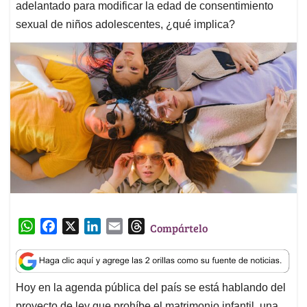
adelantado para modificar la edad de consentimiento
sexual de niños adolescentes, ¿qué implica?
W
F
X
L
E
T
Compártelo
h
a
i
m
h
a
c
n
a
r
t
e
k
i
e
Hoy en la agenda pública del país se está hablando del
s
b
e
l
a
proyecto de ley que prohíbe el matrimonio infantil, una