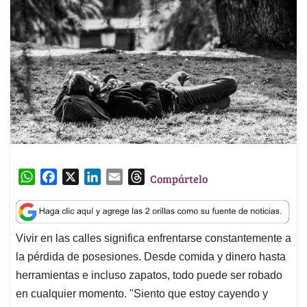
W
F
X
L
E
T
Compártelo
h
a
i
m
h
a
c
n
a
r
t
e
k
i
e
Vivir en las calles significa enfrentarse constantemente a
s
b
e
l
a
la pérdida de posesiones. Desde comida y dinero hasta
A
o
d
d
p
o
I
s
herramientas e incluso zapatos, todo puede ser robado
p
k
n
en cualquier momento. "Siento que estoy cayendo y