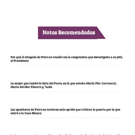
Notas Recomendadas
Por qué el abogado de Petro se reunió con la congresista que investigaba a su jefe,
el Presidente
La mujer que tumbó la lista del Pacto, en la que estaba María Fda. Carrascal,
María del Mar Pizarro y “Lalis
Los opositores de Petro no tuvieron más opción que criticar la puerta por la que
entró a la Casa Blanca