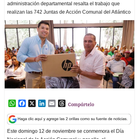
administración departamental resalta el trabajo que
realizan las 742 Juntas de Acción Comunal del Atlántico
W
F
X
L
E
T
Compártelo
h
a
i
m
h
a
c
n
a
r
t
e
k
i
e
Este domingo 12 de noviembre se conmemora el Día
s
b
e
l
a