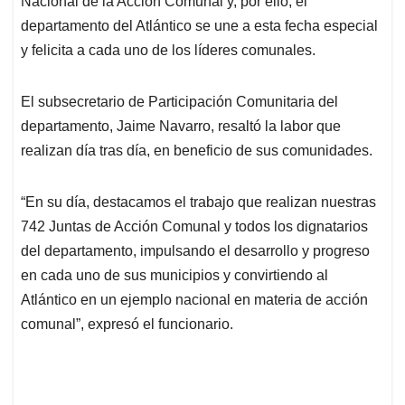
Nacional de la Acción Comunal y, por ello, el
A
o
d
d
p
o
I
s
departamento del Atlántico se une a esta fecha especial
p
k
n
y felicita a cada uno de los líderes comunales.
El subsecretario de Participación Comunitaria del
departamento, Jaime Navarro, resaltó la labor que
realizan día tras día, en beneficio de sus comunidades.
“En su día, destacamos el trabajo que realizan nuestras
742 Juntas de Acción Comunal y todos los dignatarios
del departamento, impulsando el desarrollo y progreso
en cada uno de sus municipios y convirtiendo al
Atlántico en un ejemplo nacional en materia de acción
comunal”, expresó el funcionario.