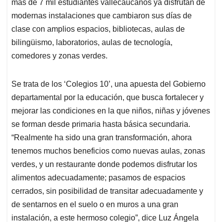
p
o
I
s
más de 7 mil estudiantes vallecaucanos ya disfrutan de
p
k
n
modernas instalaciones que cambiaron sus días de
clase con amplios espacios, bibliotecas, aulas de
bilingüismo, laboratorios, aulas de tecnología,
comedores y zonas verdes.
Se trata de los ‘Colegios 10’, una apuesta del Gobierno
departamental por la educación, que busca fortalecer y
mejorar las condiciones en la que niños, niñas y jóvenes
se forman desde primaria hasta básica secundaria.
“Realmente ha sido una gran transformación, ahora
tenemos muchos beneficios como nuevas aulas, zonas
verdes, y un restaurante donde podemos disfrutar los
alimentos adecuadamente; pasamos de espacios
cerrados, sin posibilidad de transitar adecuadamente y
de sentarnos en el suelo o en muros a una gran
instalación, a este hermoso colegio”, dice Luz Ángela