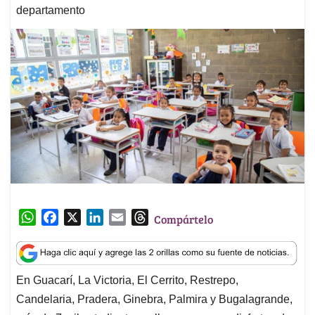
departamento
W
F
X
L
E
T
Compártelo
h
a
i
m
h
a
c
n
a
r
t
e
k
i
e
En Guacarí, La Victoria, El Cerrito, Restrepo,
s
b
e
l
a
Candelaria, Pradera, Ginebra, Palmira y Bugalagrande,
A
o
d
d