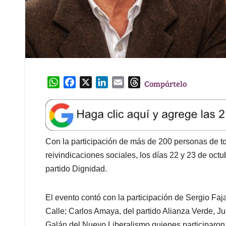
W
F
X
L
E
T
Compártelo
h
a
i
m
h
a
c
n
a
r
t
e
k
i
e
s
b
e
l
a
A
o
d
d
Con la participación de más de 200 personas de to
p
o
I
s
reivindicaciones sociales, los días 22 y 23 de octu
p
k
n
partido Dignidad.
El evento contó con la participación de Sergio F
Calle; Carlos Amaya, del partido Alianza Verde, 
Galán del Nuevo Liberalismo quienes participaron