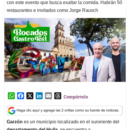
con este evento que busca exaltar la comida. Habrán 50
restaurantes e invitados como Jorge Rausch
W
F
X
L
E
T
Compártelo
h
a
i
m
h
a
c
n
a
r
t
e
k
i
e
Garzón
es un municipio localizado en el suroriente del
s
b
e
l
a
departamento del Huila
, se encuentra a