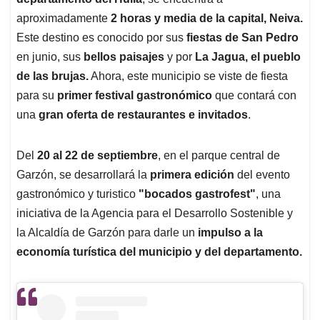
A
o
d
d
p
o
I
s
aproximadamente
2 horas y media de la capital, Neiva.
p
k
n
Este destino es conocido por sus
fiestas de San Pedro
en junio, sus
bellos paisajes
y por
La Jagua, el pueblo
de las brujas.
Ahora, este municipio se viste de fiesta
para su
primer festival gastronómico
que contará con
una
gran oferta de restaurantes e invitados
.
Del
20 al 22 de septiembre
, en el parque central de
Garzón, se desarrollará la
primera edición
del evento
gastronómico y turistico
"bocados gastrofest"
, una
iniciativa de la Agencia para el Desarrollo Sostenible y
la Alcaldía de Garzón para darle un
impulso a la
economía turística del municipio y del departamento.