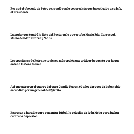
Por qué el abogado de Petro se reunió con la congresista que investigaba a su jefe,
el Presidente
La mujer que tumbó la lista del Pacto, en la que estaba María Fda. Carrascal,
María del Mar Pizarro y “Lalis
Los opositores de Petro no tuvieron más opción que criticar la puerta por la que
entró a la Casa Blanca
Así encontraron el cuerpo del cura Camilo Torres, 60 años después de haber sido
escondido por un general del Ejército
Regresar a la radio para comentar fútbol, la solución de Iván Mejía para luchar
contra la depresión