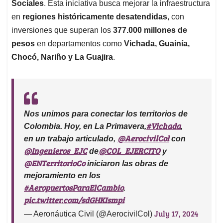
Sociales
. Esta iniciativa busca mejorar la infraestructura
en
regiones históricamente desatendidas
, con
inversiones que superan los
377.000 millones de
pesos
en departamentos como
Vichada, Guainía,
Chocó, Nariño y La Guajira
.
Nos unimos para conectar los territorios de
#Vichada
Colombia. Hoy, en La Primavera,
,
@AerocivilCol
en un trabajo articulado,
con
@Ingenieros_EJC
@COL_EJERCITO
de
y
@ENTerritorioCo
iniciaron las obras de
mejoramiento en los
#AeropuertosParaElCambio
.
pic.twitter.com/sdGHKIsmpi
July 17, 2024
— Aeronáutica Civil (@AerocivilCol)