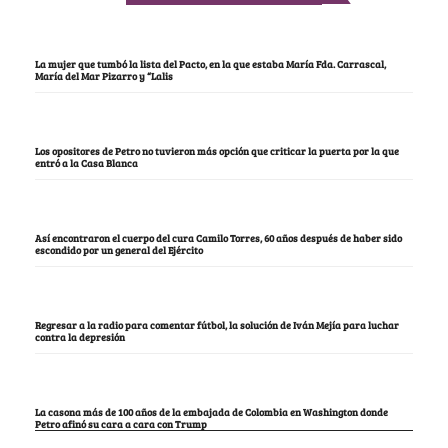
La mujer que tumbó la lista del Pacto, en la que estaba María Fda. Carrascal,
María del Mar Pizarro y “Lalis
Los opositores de Petro no tuvieron más opción que criticar la puerta por la que
entró a la Casa Blanca
Así encontraron el cuerpo del cura Camilo Torres, 60 años después de haber sido
escondido por un general del Ejército
Regresar a la radio para comentar fútbol, la solución de Iván Mejía para luchar
contra la depresión
La casona más de 100 años de la embajada de Colombia en Washington donde
Petro afinó su cara a cara con Trump