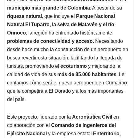
A
o
d
d
p
o
I
s
municipio más grande de Colombia
. A pesar de su
p
k
n
riqueza natural
, que incluye el
Parque Nacional
Natural El Tuparro, la selva de Matavén y el río
Orinoco
, la región ha enfrentado históricamente
problemas de conectividad y acceso
. Necesitando
desde hace mucho la construcción de un aeropuerto en
busca revertir esta situación, facilitando la llegada de
turistas, promoviendo el
ecoturismo
y mejorando la
calidad de vida de sus
más de 85.000 habitantes
. Le
contamos cómo será el nuevo aeropuerto en Cumaribo
que le competirá a El Dorado y a los más importantes
del país.
Este proyecto, liderado por la
Aeronáutica Civil
en
colaboración con el
Comando de Ingenieros del
Ejército Nacional
y la empresa estatal
Enterritorio
,