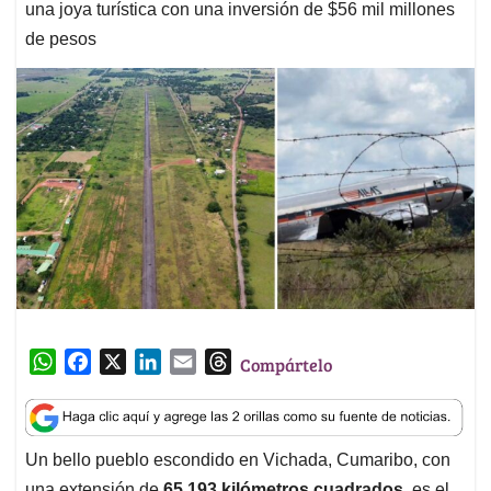
una joya turística con una inversión de $56 mil millones
de pesos
W
F
X
L
E
T
Compártelo
h
a
i
m
h
a
c
n
a
r
t
e
k
i
e
Un bello pueblo escondido en Vichada, Cumaribo, con
s
b
e
l
a
una extensión de
65.193 kilómetros cuadrados
, es el