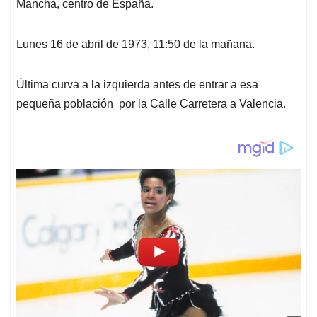
Mancha, centro de España.
A
o
d
d
p
o
I
s
p
k
n
Lunes 16 de abril de 1973, 11:50 de la mañana.
Última curva a la izquierda antes de entrar a esa
pequeña población por la Calle Carretera a Valencia.