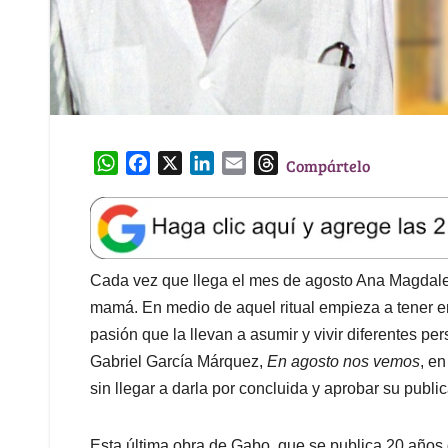
W
F
X
L
E
T
Compártelo
h
a
i
m
h
a
c
n
a
r
t
e
k
i
e
s
b
e
l
a
A
o
d
d
Cada vez que llega el mes de agosto Ana Magdalen
p
o
I
s
mamá. En medio de aquel ritual empieza a tener e
p
k
n
pasión que la llevan a asumir y vivir diferentes pe
Gabriel García Márquez,
En agosto nos vemos
, en
sin llegar a darla por concluida y aprobar su publi
Esta última obra de Gabo, que se publica 20 año