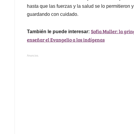
hasta que las fuerzas y la salud se lo permitieron y
guardando con cuidado.
Sofia Muller: la gri
También le puede interesar:
enseñar el Evangelio a los indígenas
Anuncios.