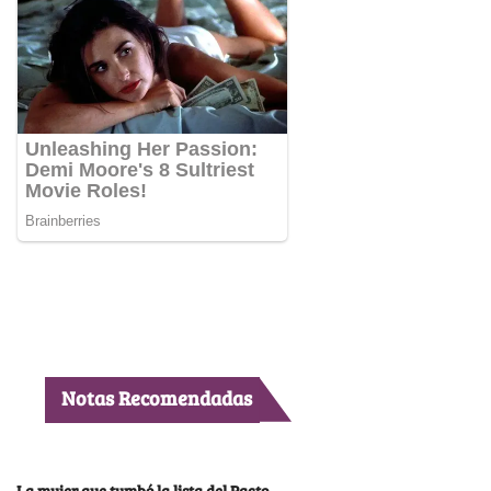
Notas Recomendadas
La mujer que tumbó la lista del Pacto,