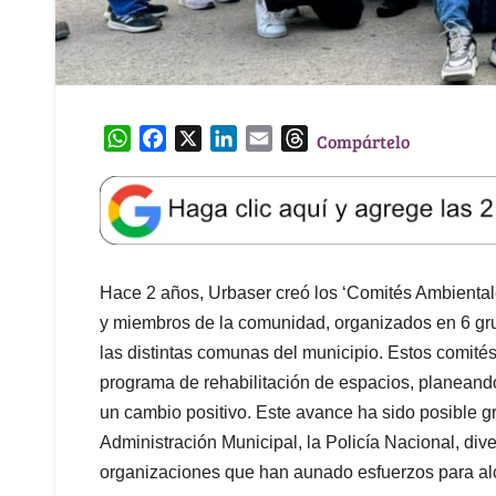
W
F
X
L
E
T
Compártelo
h
a
i
m
h
a
c
n
a
r
t
e
k
i
e
s
b
e
l
a
A
o
d
d
Hace 2 años, Urbaser creó los ‘Comités Ambiental
p
o
I
s
p
k
n
y miembros de la comunidad, organizados en 6 gr
las distintas comunas del municipio. Estos comit
programa de rehabilitación de espacios, planeand
un cambio positivo. Este avance ha sido posible g
Administración Municipal, la Policía Nacional, div
organizaciones que han aunado esfuerzos para alca