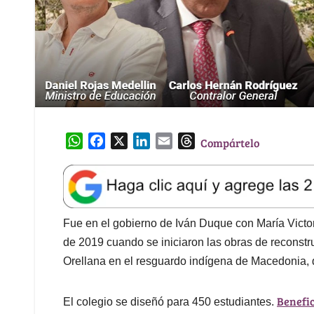
W
F
X
L
E
T
Compártelo
h
a
i
m
h
a
c
n
a
r
t
e
k
i
e
s
b
e
l
a
A
o
d
d
Fue en el gobierno de Iván Duque con María Victo
p
o
I
s
de 2019 cuando se iniciaron las obras de reconstru
p
k
n
Orellana en el resguardo indígena de Macedonia, qu
Benefi
El colegio se diseñó para 450 estudiantes.