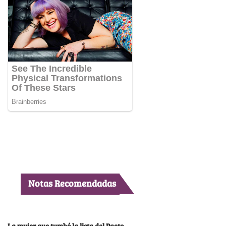
Notas Recomendadas
La mujer que tumbó la lista del Pacto,