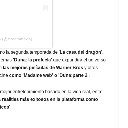
ca (@streammaxla)
mo la segunda temporada de '
La casa del dragón',
además
'Duna: la profecía'
que expandirá el universo
n
las mejores películas de Warner Bros
y otros
 cine
como 'Madame web' o 'Duna:parte 2'
.
mejor entretenimiento basado en la vida real, entre
realities más exitosos en la plataforma como
icos'
.