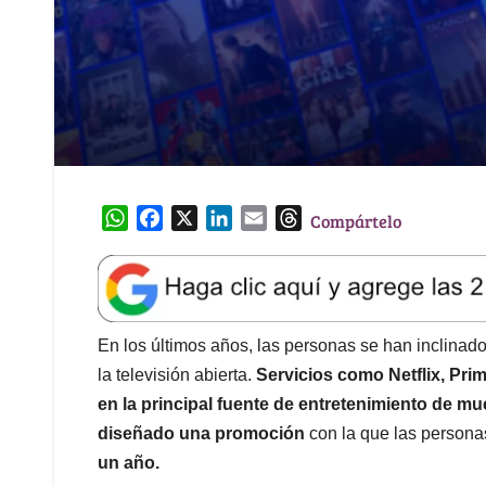
W
F
X
L
E
T
Compártelo
h
a
i
m
h
a
c
n
a
r
t
e
k
i
e
s
b
e
l
a
A
o
d
d
En los últimos años, las personas se han inclinad
p
o
I
s
la televisión abierta.
Servicios como Netflix, Pri
p
k
n
en la principal fuente de entretenimiento de m
diseñado una promoción
con la que las person
un año.