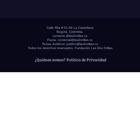
Calle 98a # 51-69 La Castellana
Bogotá, Colombia.
contacto @las2orillas.co
Pauta:
comercial@las2orillas.co
Temas Juridicos:
juridico@las2orillas.co
Todos los derechos reservados. Fundación Las Dos Orillas
¿Quiénes somos?
Política de Privacidad