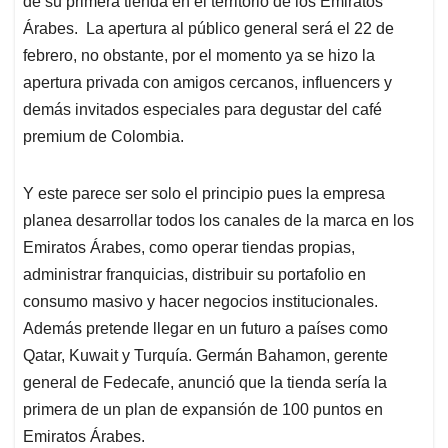
p
o
I
s
de su primera tienda en el territorio de los Emiratos
p
k
n
Árabes. La apertura al público general será el 22 de
febrero, no obstante, por el momento ya se hizo la
apertura privada con amigos cercanos, influencers y
demás invitados especiales para degustar del café
premium de Colombia.
Y este parece ser solo el principio pues la empresa
planea desarrollar todos los canales de la marca en los
Emiratos Árabes, como operar tiendas propias,
administrar franquicias, distribuir su portafolio en
consumo masivo y hacer negocios institucionales.
Además pretende llegar en un futuro a países como
Qatar, Kuwait y Turquía. Germán Bahamon, gerente
general de Fedecafe, anunció que la tienda sería la
primera de un plan de expansión de 100 puntos en
Emiratos Árabes.