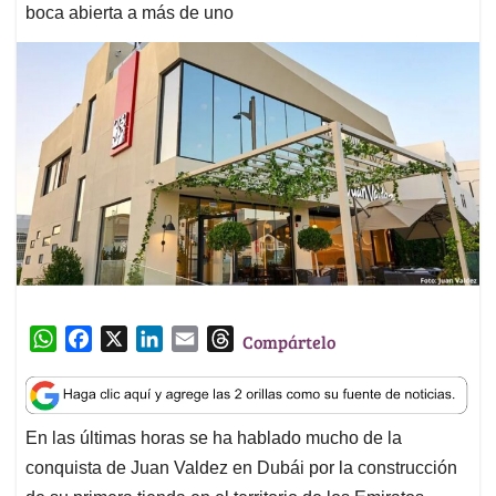
boca abierta a más de uno
W
F
X
L
E
T
Compártelo
h
a
i
m
h
a
c
n
a
r
t
e
k
i
e
En las últimas horas se ha hablado mucho de la
s
b
e
l
a
conquista de Juan Valdez en Dubái por la construcción
A
o
d
d