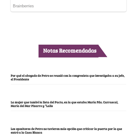
Notas Recomendadas
Por qué el abogado de Petro se reunió con la congresista que investigaba a su jefe,
el Presidente
La mujer que tumbó la lista del Pacto, en la que estaba María Fda. Carrascal,
María del Mar Pizarro y “Lalis
Los opositores de Petro no tuvieron más opción que criticar la puerta por la que
entró a la Casa Blanca