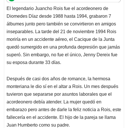
t
e
k
i
e
El legendario Juancho Rois fue el acordeonero de
s
b
e
l
a
Diomedes Díaz desde 1988 hasta 1994, grabaron 7
A
o
d
d
p
o
I
s
álbumes junto pero también se convirtieron en amigos
p
k
n
inseparables. La tarde del 21 de noviembre 1994 Rois
moriría en un accidente aéreo, el Cacique de la Junta
quedó sumergido en una profunda depresión que jamás
superó. Sin embargo, no fue el único, Jenny Dereix fue
su esposa durante 33 días.
Después de casi dos años de romance, la hermosa
monteriana le dio sí en el altar a Rois. Un mes después
tuvieron que separarse por asuntos laborales que el
acordeonero debía atender. La mujer quedó en
embarazo pero antes de darle la feliz noticia a Rois, este
fallecería en el accidente. El hijo de la pareja se llama
Juan Humberto como su padre.