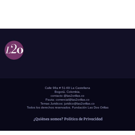
Calle 98a # 51-69 La Castellana
Bogotá, Colombia.
contacto @las2orillas.co
Pauta:
comercial@las2orillas.co
Temas Juridicos:
juridico@las2orillas.co
Todos los derechos reservados. Fundación Las Dos Orillas
¿Quiénes somos?
Política de Privacidad