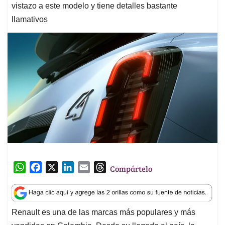
vistazo a este modelo y tiene detalles bastante
llamativos
W
F
X
L
E
T
Compártelo
h
a
i
m
h
a
c
n
a
r
t
e
k
i
e
Renault es una de las marcas más populares y más
s
b
e
l
a