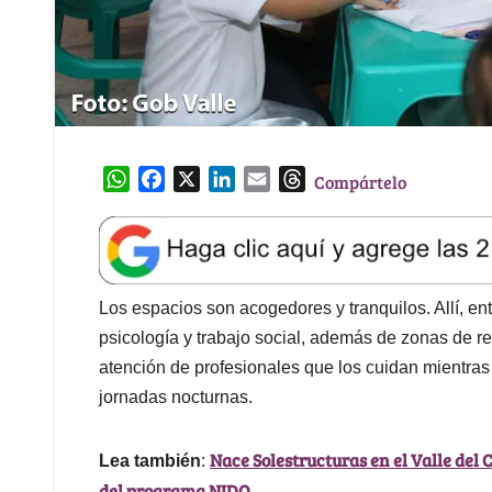
W
F
X
L
E
T
Compártelo
h
a
i
m
h
a
c
n
a
r
t
e
k
i
e
s
b
e
l
a
A
o
d
d
Los espacios son acogedores y tranquilos. Allí, en
p
o
I
s
psicología y trabajo social, además de zonas de r
p
k
n
atención de profesionales que los cuidan mientras
jornadas nocturnas.
Nace Solestructuras en el Valle del
Lea también
:
del programa NIDO