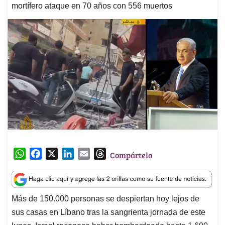
mortífero ataque en 70 años con 556 muertos
W
F
X
L
E
T
Compártelo
h
a
i
m
h
a
c
n
a
r
t
e
k
i
e
Más de 150.000 personas se despiertan hoy lejos de
s
b
e
l
a
sus casas en Líbano tras la sangrienta jornada de este
A
o
d
d