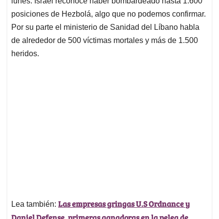
p
o
I
s
lunes. Israel reconoce haber bombardeado hasta 1.600
p
k
n
posiciones de Hezbolá, algo que no podemos confirmar.
Por su parte el ministerio de Sanidad del Líbano habla
de alrededor de 500 víctimas mortales y más de 1.500
heridos.
Las empresas gringas U.S Ordnance y
Lea también:
Daniel Defense, primeras ganadoras en la pelea de