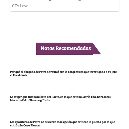
Notas Recomendadas
Por qué el abogado de Petro se reunió con la congresista que investigaba a su jefe,
el Presidente
La mujer que tumbó la lista del Pacto, en la que estaba María Fda. Carrascal,
María del Mar Pizarro y “Lalis
Los opositores de Petro no tuvieron más opción que criticar la puerta por la que
entró a la Casa Blanca