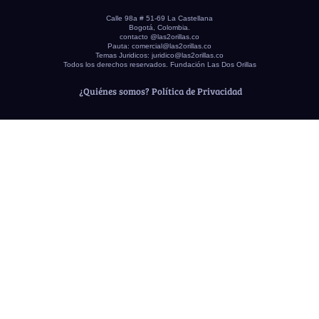
Calle 98a # 51-69 La Castellana
Bogotá, Colombia.
contacto @las2orillas.co
Pauta:
comercial@las2orillas.co
Temas Juridicos:
juridico@las2orillas.co
Todos los derechos reservados. Fundación Las Dos Orillas
¿Quiénes somos?
Política de Privacidad