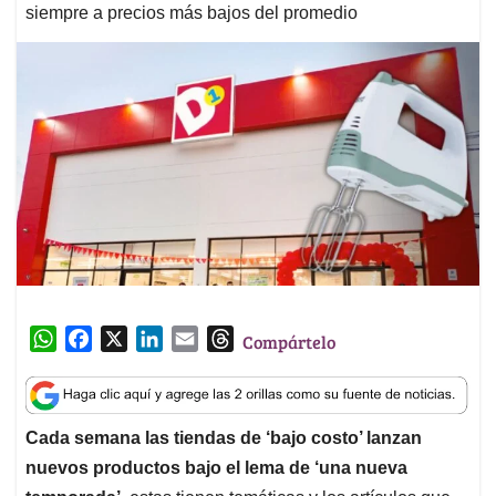
siempre a precios más bajos del promedio
W
F
X
L
E
T
Compártelo
h
a
i
m
h
a
c
n
a
r
t
e
k
i
e
Cada semana las tiendas de ‘bajo costo’ lanzan
s
b
e
l
a
nuevos productos bajo el lema de ‘una nueva
A
o
d
d