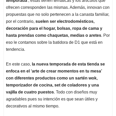
p
o
I
s
temporada’
, estas tienen temáticas y los artículos que
p
k
n
ofrecen corresponden las mismas. Además, innovan con
propuestas que no solo pertenecen a la canasta familiar,
por el contrario,
suelen ser electrodomésticos,
decoración para el hogar, bolsas, ropa de cama y
hasta prendas como chaquetas, medias o aretes
. Por
eso le contamos sobre la batidora de D1 que está en
tendencia.
En este caso,
la nueva temporada de esta tienda se
enfoca en el ‘arte de crear momentos en tu mesa’
con diferentes productos como un sartén wok,
temporizador de cocina, set de coladores y una
vajilla de cuatro puestos
. Todo con diseños muy
agradables pues su intención es que sean útiles y
decorativos al mismo tiempo.