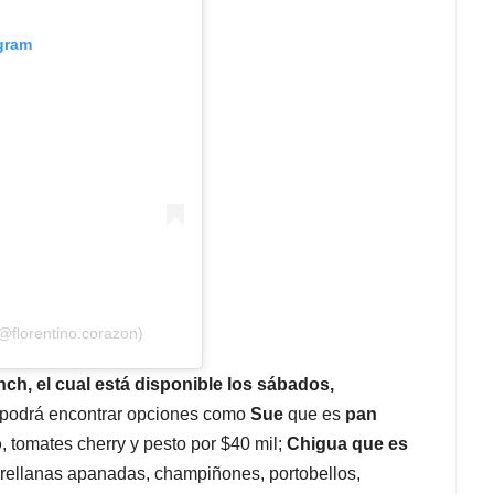
agram
@florentino.corazon)
ch, el cual está disponible los sábados,
podrá encontrar opciones como
Sue
que es
pan
o
, tomates cherry y pesto por $40 mil;
Chigua que es
orellanas apanadas, champiñones, portobellos,