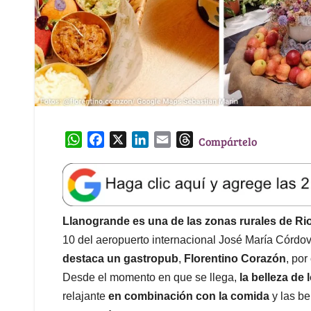
W
F
X
L
E
T
Compártelo
h
a
i
m
h
a
c
n
a
r
t
e
k
i
e
s
b
e
l
a
A
o
d
d
Llanogrande es una de las zonas rurales de R
p
o
I
s
10 del aeropuerto internacional José María Córdo
p
k
n
destaca un gastropub
,
Florentino Corazón
, por
Desde el momento en que se llega,
la belleza de
relajante
en combinación con la comida
y las b