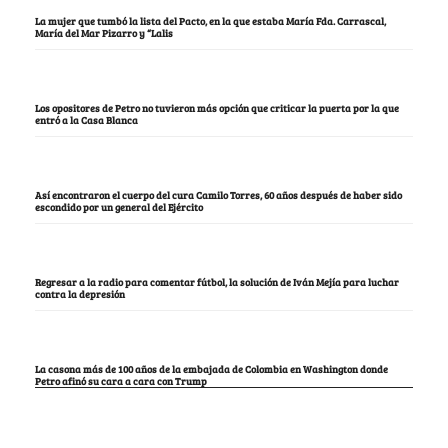
La mujer que tumbó la lista del Pacto, en la que estaba María Fda. Carrascal,
María del Mar Pizarro y “Lalis
Los opositores de Petro no tuvieron más opción que criticar la puerta por la que
entró a la Casa Blanca
Así encontraron el cuerpo del cura Camilo Torres, 60 años después de haber sido
escondido por un general del Ejército
Regresar a la radio para comentar fútbol, la solución de Iván Mejía para luchar
contra la depresión
La casona más de 100 años de la embajada de Colombia en Washington donde
Petro afinó su cara a cara con Trump