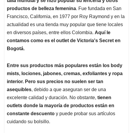
p
o
I
s
talla mundial y se hizo popular su lencería y otros
p
k
n
productos de belleza femenina
. Fue fundada en San
Francisco, California, en 1977 por Roy Raymond y en la
actualidad es una tienda muy popular que tiene locales
en diversos países, entre ellos Colombia.
Aquí le
contamos como es el outlet de Victoria's Secret en
Bogotá.
Entre sus productos más populares están los body
mists, lociones, jabones, cremas, exfoliantes y ropa
interior. Pero sus precios no suelen ser tan
asequibles
, debido a que aseguran ser de una
excelente calidad y duración. No obstante,
tienen
outlets donde la mayoría de productos están en
constante descuento
y puede probar sus artículos
cuidando su bolsillo.