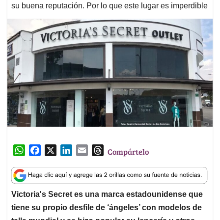
su buena reputación. Por lo que este lugar es imperdible
W
F
X
L
E
T
Compártelo
h
a
i
m
h
a
c
n
a
r
t
e
k
i
e
Victoria's Secret es una marca estadounidense que
s
b
e
l
a
tiene su propio desfile de ‘ángeles’ con modelos de
A
o
d
d