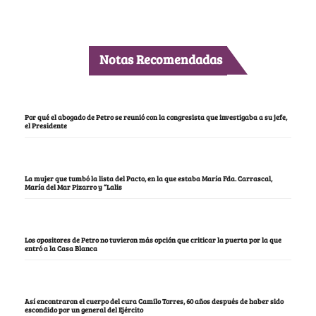
Notas Recomendadas
Por qué el abogado de Petro se reunió con la congresista que investigaba a su jefe,
el Presidente
La mujer que tumbó la lista del Pacto, en la que estaba María Fda. Carrascal,
María del Mar Pizarro y “Lalis
Los opositores de Petro no tuvieron más opción que criticar la puerta por la que
entró a la Casa Blanca
Así encontraron el cuerpo del cura Camilo Torres, 60 años después de haber sido
escondido por un general del Ejército