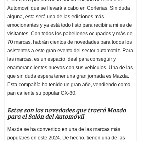
s
b
e
l
a
Automóvil que se llevará a cabo en Corferias. Sin duda
A
o
d
d
p
o
I
s
alguna, esta será una de las ediciones más
p
k
n
emocionantes y ya está todo listo para recibir a miles de
visitantes. Con todos los pabellones ocupados y más de
70 marcas, habrán cientos de novedades para todos los
asistentes a este gran evento del sector automotriz. Para
las marcas, es un espacio ideal para conseguir y
enamorar clientes nuevos con sus vehículos. Una de las
que sin duda espera tener una gran jornada es Mazda.
Esta compañía ha tenido un gran año, vendiendo como
pan caliente su popular CX-30.
Estas son las novedades que traerá Mazda
para el Salón del Automóvil
Mazda se ha convertido en una de las marcas más
populares en este 2024. De hecho, tienen una de las