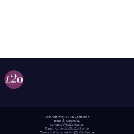
Calle 98a # 51-69 La Castellana
Bogotá, Colombia.
contacto @las2orillas.co
Pauta:
comercial@las2orillas.co
Temas Juridicos:
juridico@las2orillas.co