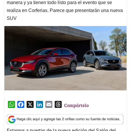
manera y ya tienen todo listo para el evento que se
realiza en Corferias. Parece que presentarán una nueva
SUV
W
F
X
L
E
T
Compártelo
h
a
i
m
h
a
c
n
a
r
t
e
k
i
e
Estamos a puertas de la nueva edición del Salón del