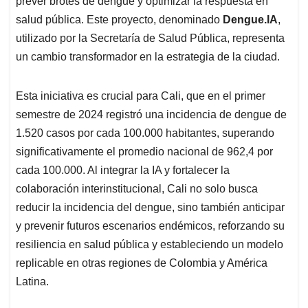
p
o
I
s
prever brotes de dengue y optimizar la respuesta en
p
k
n
salud pública. Este proyecto, denominado
Dengue.IA
,
utilizado por la Secretaría de Salud Pública, representa
un cambio transformador en la estrategia de la ciudad.
Esta iniciativa es crucial para Cali, que en el primer
semestre de 2024 registró una incidencia de dengue de
1.520 casos por cada 100.000 habitantes, superando
significativamente el promedio nacional de 962,4 por
cada 100.000. Al integrar la IA y fortalecer la
colaboración interinstitucional, Cali no solo busca
reducir la incidencia del dengue, sino también anticipar
y prevenir futuros escenarios endémicos, reforzando su
resiliencia en salud pública y estableciendo un modelo
replicable en otras regiones de Colombia y América
Latina.