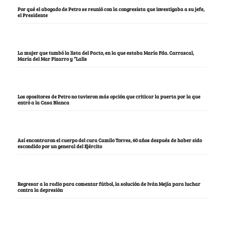
Por qué el abogado de Petro se reunió con la congresista que investigaba a su jefe,
el Presidente
La mujer que tumbó la lista del Pacto, en la que estaba María Fda. Carrascal,
María del Mar Pizarro y “Lalis
Los opositores de Petro no tuvieron más opción que criticar la puerta por la que
entró a la Casa Blanca
Así encontraron el cuerpo del cura Camilo Torres, 60 años después de haber sido
escondido por un general del Ejército
Regresar a la radio para comentar fútbol, la solución de Iván Mejía para luchar
contra la depresión