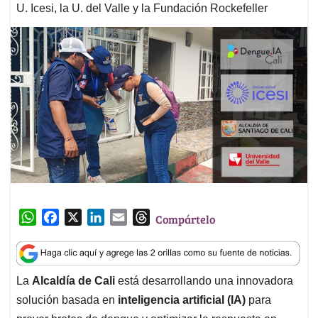
U. Icesi, la U. del Valle y la Fundación Rockefeller
W
F
X
L
E
T
Compártelo
h
a
i
m
h
a
c
n
a
r
t
e
k
i
e
La
Alcaldía de Cali
está desarrollando una innovadora
s
b
e
l
a
solución basada en
inteligencia artificial (IA)
para
A
o
d
d