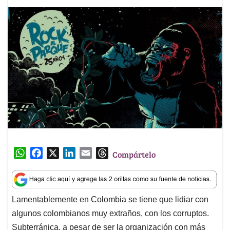
W
F
X
L
E
T
Compártelo
h
a
i
m
h
a
c
n
a
r
t
e
k
i
e
Lamentablemente en Colombia se tiene que lidiar con
s
b
e
l
a
algunos colombianos muy extraños, con los corruptos.
A
o
d
d
p
o
I
s
Subterránica, a pesar de ser la organización con más