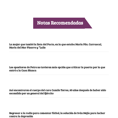
Notas Recomendadas
La mujer que tumbó la lista del Pacto, en la que estaba María Fda. Carrascal,
María del Mar Pizarro y “Lalis
Los opositores de Petro no tuvieron más opción que criticar la puerta por la que
entró a la Casa Blanca
Así encontraron el cuerpo del cura Camilo Torres, 60 años después de haber sido
escondido por un general del Ejército
Regresar a la radio para comentar fútbol, la solución de Iván Mejía para luchar
contra la depresión