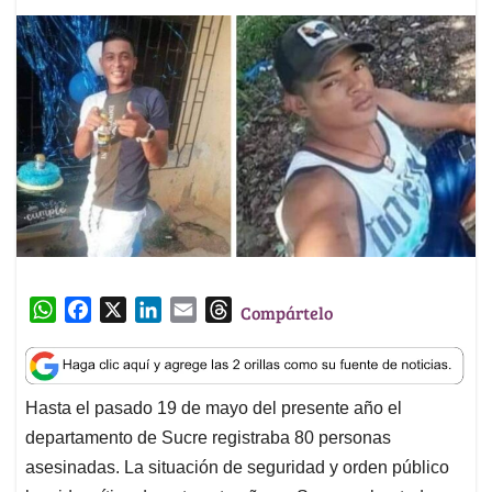
W
F
X
L
E
T
Compártelo
h
a
i
m
h
a
c
n
a
r
t
e
k
i
e
Hasta el pasado 19 de mayo del presente año el
s
b
e
l
a
departamento de Sucre registraba 80
personas
A
o
d
d
p
o
I
s
asesinadas. La situación de seguridad y orden público