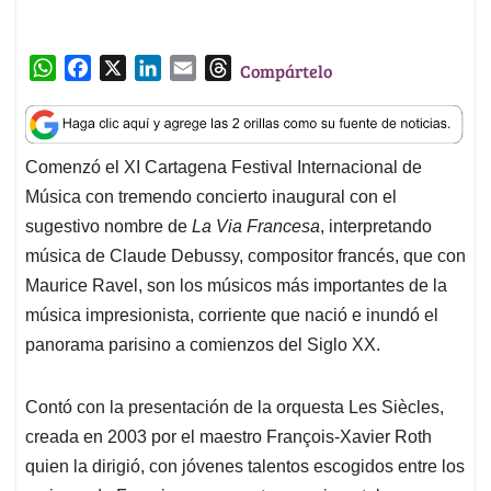
W
F
X
L
E
T
Compártelo
h
a
i
m
h
a
c
n
a
r
t
e
k
i
e
Comenzó el XI Cartagena Festival Internacional de
s
b
e
l
a
Música con tremendo concierto inaugural con el
A
o
d
d
p
o
I
s
sugestivo nombre de
La Via Francesa
, interpretando
p
k
n
música de Claude Debussy, compositor francés, que con
Maurice Ravel, son los músicos más importantes de la
música impresionista, corriente que nació e inundó el
panorama parisino a comienzos del Siglo XX.
Contó con la presentación de la orquesta Les Siècles,
creada en 2003 por el maestro François-Xavier Roth
quien la dirigió, con jóvenes talentos escogidos entre los