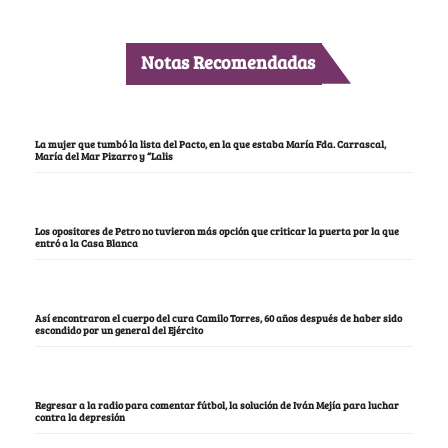
Notas Recomendadas
La mujer que tumbó la lista del Pacto, en la que estaba María Fda. Carrascal,
María del Mar Pizarro y “Lalis
Los opositores de Petro no tuvieron más opción que criticar la puerta por la que
entró a la Casa Blanca
Así encontraron el cuerpo del cura Camilo Torres, 60 años después de haber sido
escondido por un general del Ejército
Regresar a la radio para comentar fútbol, la solución de Iván Mejía para luchar
contra la depresión