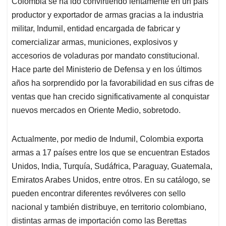
Colombia se ha ido convirtiendo lentamente en un país
s
b
e
l
a
productor y exportador de armas gracias a la industria
A
o
d
d
p
o
I
s
militar, Indumil, entidad encargada de fabricar y
p
k
n
comercializar armas, municiones, explosivos y
accesorios de voladuras por mandato constitucional.
Hace parte del Ministerio de Defensa y en los últimos
años ha sorprendido por la favorabilidad en sus cifras de
ventas que han crecido significativamente al conquistar
nuevos mercados en Oriente Medio, sobretodo.
Actualmente, por medio de Indumil, Colombia exporta
armas a 17 países entre los que se encuentran Estados
Unidos, India, Turquía, Sudáfrica, Paraguay, Guatemala,
Emiratos Arabes Unidos, entre otros. En su catálogo, se
pueden encontrar diferentes revólveres con sello
nacional y también distribuye, en territorio colombiano,
distintas armas de importación como las Berettas