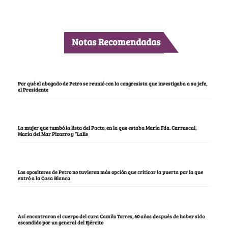
Notas Recomendadas
Por qué el abogado de Petro se reunió con la congresista que investigaba a su jefe,
el Presidente
La mujer que tumbó la lista del Pacto, en la que estaba María Fda. Carrascal,
María del Mar Pizarro y “Lalis
Los opositores de Petro no tuvieron más opción que criticar la puerta por la que
entró a la Casa Blanca
Así encontraron el cuerpo del cura Camilo Torres, 60 años después de haber sido
escondido por un general del Ejército