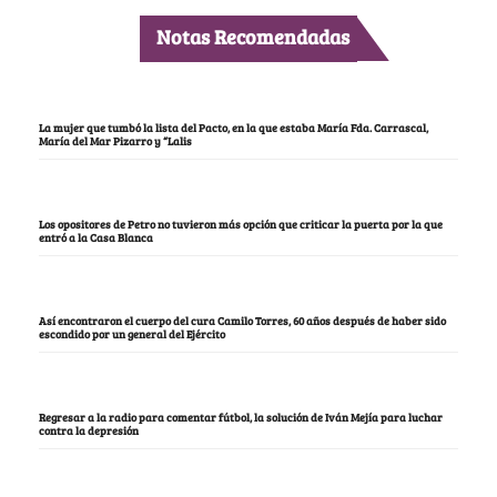
Notas Recomendadas
La mujer que tumbó la lista del Pacto, en la que estaba María Fda. Carrascal,
María del Mar Pizarro y “Lalis
Los opositores de Petro no tuvieron más opción que criticar la puerta por la que
entró a la Casa Blanca
Así encontraron el cuerpo del cura Camilo Torres, 60 años después de haber sido
escondido por un general del Ejército
Regresar a la radio para comentar fútbol, la solución de Iván Mejía para luchar
contra la depresión