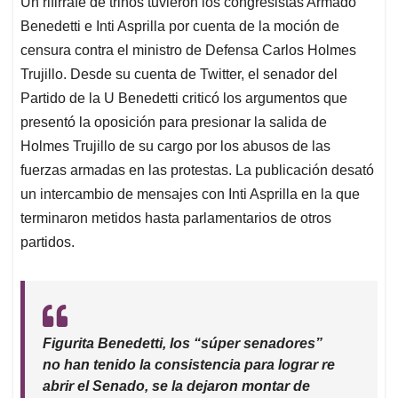
Un rifirrafe de trinos tuvieron los congresistas Armado
s
b
e
l
a
Benedetti e Inti Asprilla por cuenta de la moción de
A
o
d
d
p
o
I
s
censura contra el ministro de Defensa Carlos Holmes
p
k
n
Trujillo. Desde su cuenta de Twitter, el senador del
Partido de la U Benedetti criticó los argumentos que
presentó la oposición para presionar la salida de
Holmes Trujillo de su cargo por los abusos de las
fuerzas armadas en las protestas. La publicación desató
un intercambio de mensajes con Inti Asprilla en la que
terminaron metidos hasta parlamentarios de otros
partidos.
Figurita Benedetti, los “súper senadores”
no han tenido la consistencia para lograr re
abrir el Senado, se la dejaron montar de