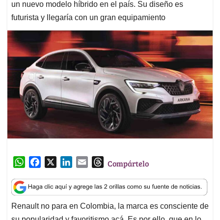
un nuevo modelo híbrido en el país. Su diseño es
futurista y llegaría con un gran equipamiento
W
F
X
L
E
T
Compártelo
h
a
i
m
h
a
c
n
a
r
t
e
k
i
e
Renault no para en Colombia, la marca es consciente de
s
b
e
l
a
su popularidad y favoritismo acá. Es por ello, que en lo