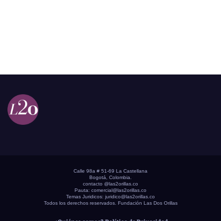
Calle 98a # 51-69 La Castellana
Bogotá, Colombia.
contacto @las2orillas.co
Pauta:
comercial@las2orillas.co
Temas Juridicos:
juridico@las2orillas.co
Todos los derechos reservados. Fundación Las Dos Orillas