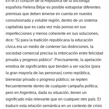
En el
El corazón de la República
de la socióloga
s
b
e
l
a
española Helena Béjar es posible extrapolar diferentes
A
o
d
d
p
o
I
s
premisas que deben tenerse en cuenta en nuestra
p
k
n
convulsionada y voluble región, dentro de un sistema
capitalista que es cada vez más poroso en sus
imperfecciones y menos coherente en sus soluciones,
dice: “Si para la tradición republicana la educación
cívica era un medio de contener las distinciones, la
sociedad comercial precisa la imbricación entre felicidad
privada y progreso público”. Precisamente, la apelación
emotiva de significantes que tienden a ser vacíos (para
la gran mayoría de las personas) como república,
bienestar privado o progreso público; se repiten
frecuentemente dentro de cualquier campaña política;
pero en Argentina, dada su situación, tienen un
significado más relevante que en cualquier otro país. El
traducir esta relación semántica en un contexto de crisis