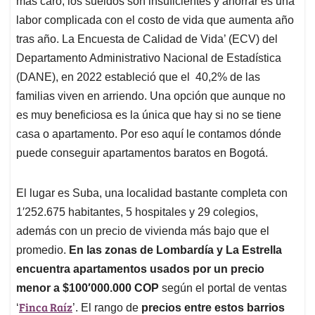
p
o
I
s
más caro, los sueldos son insuficientes y ahorrar es una
p
k
n
labor complicada con el costo de vida que aumenta año
tras año. La Encuesta de Calidad de Vida’ (ECV) del
Departamento Administrativo Nacional de Estadística
(DANE), en 2022 estableció que el 40,2% de las
familias viven en arriendo. Una opción que aunque no
es muy beneficiosa es la única que hay si no se tiene
casa o apartamento. Por eso aquí le contamos dónde
puede conseguir apartamentos baratos en Bogotá.
El lugar es Suba, una localidad bastante completa con
1′252.675 habitantes, 5 hospitales y 29 colegios,
además con un precio de vivienda más bajo que el
promedio.
En las zonas de Lombardía y La Estrella
encuentra apartamentos usados por un precio
menor a $100′000.000 COP
según el portal de ventas
Finca Raíz
‘
’. El rango de
precios entre estos barrios