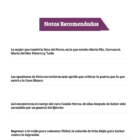
Notas Recomendadas
La mujer que tumbó la lista del Pacto, en la que estaba María Fda. Carrascal,
María del Mar Pizarro y “Lalis
Los opositores de Petro no tuvieron más opción que criticar la puerta por la que
entró a la Casa Blanca
Así encontraron el cuerpo del cura Camilo Torres, 60 años después de haber sido
escondido por un general del Ejército
Regresar a la radio para comentar fútbol, la solución de Iván Mejía para luchar
contra la depresión