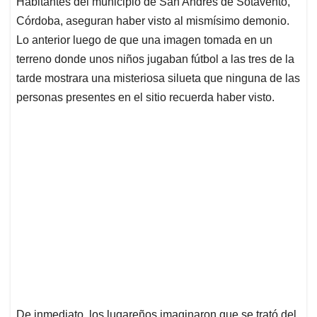
Habitantes del municipio de San Andrés de Sotavento,
s
b
e
l
a
Córdoba, aseguran haber visto al mismísimo demonio.
A
o
d
d
p
o
I
s
Lo anterior luego de que una imagen tomada en un
p
k
n
terreno donde unos niños jugaban fútbol a las tres de la
tarde mostrara una misteriosa silueta que ninguna de las
personas presentes en el sitio recuerda haber visto.
De inmediato, los lugareños imaginaron que se trató del