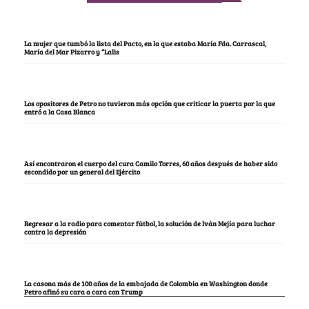
La mujer que tumbó la lista del Pacto, en la que estaba María Fda. Carrascal,
María del Mar Pizarro y “Lalis
Los opositores de Petro no tuvieron más opción que criticar la puerta por la que
entró a la Casa Blanca
Así encontraron el cuerpo del cura Camilo Torres, 60 años después de haber sido
escondido por un general del Ejército
Regresar a la radio para comentar fútbol, la solución de Iván Mejía para luchar
contra la depresión
La casona más de 100 años de la embajada de Colombia en Washington donde
Petro afinó su cara a cara con Trump