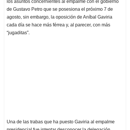
p
o
I
s
los asuntos concernientes al empalme con el gobierno
p
k
n
de Gustavo Petro que se posesiona el próximo 7 de
agosto, sin embargo, la oposición de Aníbal Gaviria
cada día se hace más férrea y, al parecer, con más
“jugaditas”.
Una de las trabas que ha puesto Gaviria al empalme
presidencial fue intentar desconocer la delegación