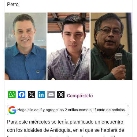
Petro
W
F
X
L
E
T
Compártelo
h
a
i
m
h
a
c
n
a
r
t
e
k
i
e
Para este miércoles se tenía planificado un encuentro
s
b
e
l
a
con los alcaldes de Antioquia, en el que se hablará de
A
o
d
d