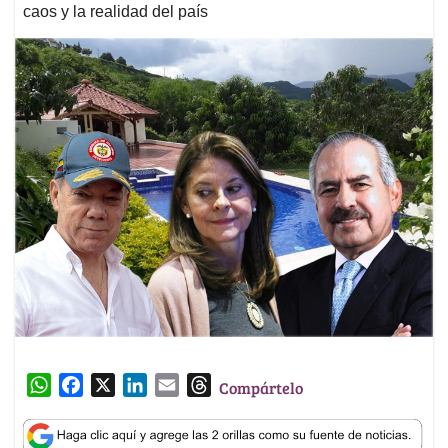
caos y la realidad del país
W
F
X
L
E
T
Compártelo
h
a
i
m
h
a
c
n
a
r