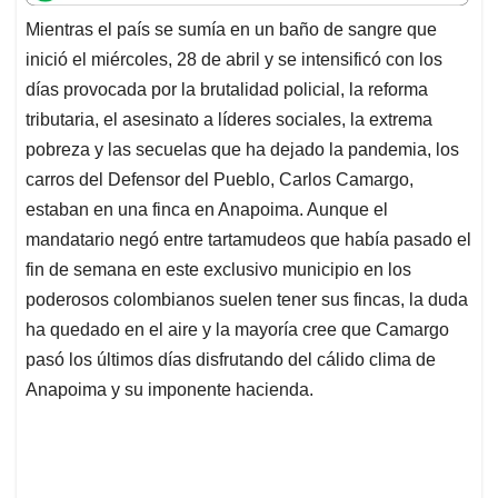
t
e
k
i
e
Mientras el país se sumía en un baño de sangre que
s
b
e
l
a
inició el miércoles, 28 de abril y se intensificó con los
A
o
d
d
p
o
I
s
días provocada por la brutalidad policial, la reforma
p
k
n
tributaria, el asesinato a líderes sociales, la extrema
pobreza y las secuelas que ha dejado la pandemia, los
carros del Defensor del Pueblo, Carlos Camargo,
estaban en una finca en Anapoima. Aunque el
mandatario negó entre tartamudeos que había pasado el
fin de semana en este exclusivo municipio en los
poderosos colombianos suelen tener sus fincas, la duda
ha quedado en el aire y la mayoría cree que Camargo
pasó los últimos días disfrutando del cálido clima de
Anapoima y su imponente hacienda.