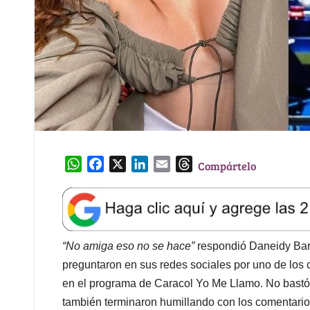
W
F
X
L
E
T
Compártelo
h
a
i
m
h
a
c
n
a
r
t
e
k
i
e
s
b
e
l
a
A
o
d
d
“No amiga eso no se hace”
respondió Daneidy Ba
p
o
I
s
preguntaron en sus redes sociales por uno de los
p
k
n
en el programa de Caracol Yo Me Llamo. No bastó 
también terminaron humillando con los comentario