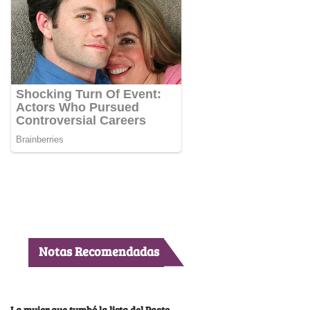
Notas Recomendadas
La mujer que tumbó la lista del Pacto,