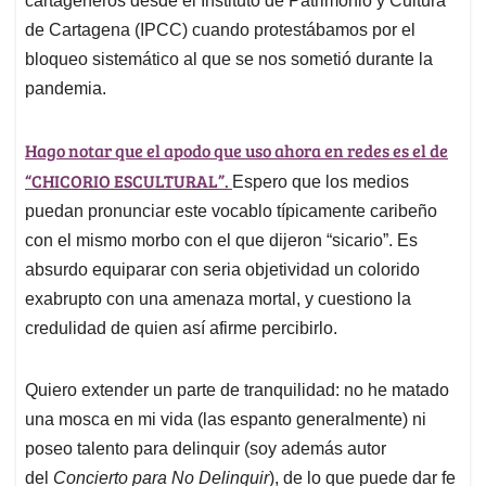
cartageneros desde el Instituto de Patrimonio y Cultura
de Cartagena (IPCC) cuando protestábamos por el
bloqueo sistemático al que se nos sometió durante la
pandemia.
Hago notar que el apodo que uso ahora en redes es el de
“CHICORIO ESCULTURAL”.
Espero que los medios
puedan pronunciar este vocablo típicamente caribeño
con el mismo morbo con el que dijeron “sicario”. Es
absurdo equiparar con seria objetividad un colorido
exabrupto con una amenaza mortal, y cuestiono la
credulidad de quien así afirme percibirlo.
Quiero extender un parte de tranquilidad: no he matado
una mosca en mi vida (las espanto generalmente) ni
poseo talento para delinquir (soy además autor
del
Concierto para No Delinquir
), de lo que puede dar fe