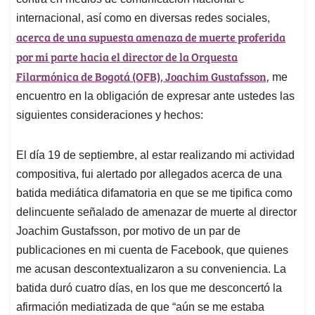
A
o
d
d
p
o
I
s
internacional, así como en diversas redes sociales,
p
k
n
acerca de una supuesta amenaza de muerte proferida
por mi parte hacia el director de la Orquesta
Filarmónica de Bogotá (OFB), Joachim Gustafsson,
me
encuentro en la obligación de expresar ante ustedes las
siguientes consideraciones y hechos:
El día 19 de septiembre, al estar realizando mi actividad
compositiva, fui alertado por allegados acerca de una
batida mediática difamatoria en que se me tipifica como
delincuente señalado de amenazar de muerte al director
Joachim Gustafsson, por motivo de un par de
publicaciones en mi cuenta de Facebook, que quienes
me acusan descontextualizaron a su conveniencia. La
batida duró cuatro días, en los que me desconcertó la
afirmación mediatizada de que “aún se me estaba