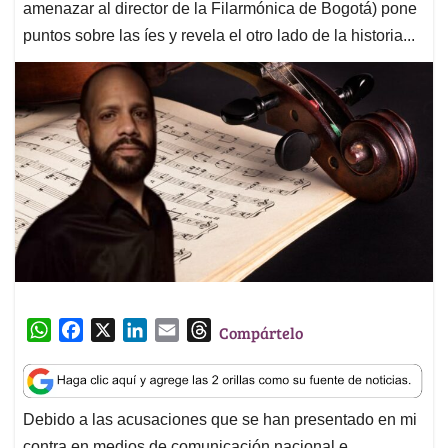
amenazar al director de la Filarmónica de Bogotá) pone
puntos sobre las íes y revela el otro lado de la historia...
W
F
X
L
E
T
Compártelo
h
a
i
m
h
a
c
n
a
r
t
e
k
i
e
Debido a las acusaciones que se han presentado en mi
s
b
e
l
a
contra en medios de comunicación nacional e