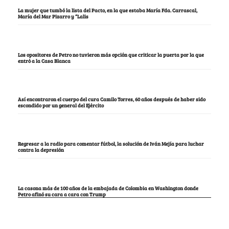
La mujer que tumbó la lista del Pacto, en la que estaba María Fda. Carrascal,
María del Mar Pizarro y “Lalis
Los opositores de Petro no tuvieron más opción que criticar la puerta por la que
entró a la Casa Blanca
Así encontraron el cuerpo del cura Camilo Torres, 60 años después de haber sido
escondido por un general del Ejército
Regresar a la radio para comentar fútbol, la solución de Iván Mejía para luchar
contra la depresión
La casona más de 100 años de la embajada de Colombia en Washington donde
Petro afinó su cara a cara con Trump