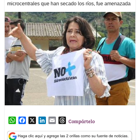
microcentrales que han secado los ríos, fue amenazada
W
F
X
L
E
T
Compártelo
h
a
i
m
h
a
c
n
a
r