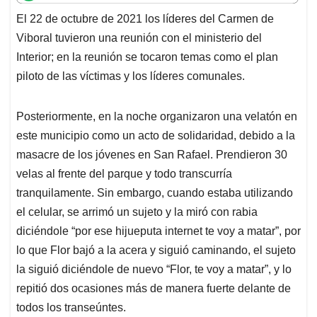
t
e
k
i
e
El 22 de octubre de 2021 los líderes del Carmen de
s
b
e
l
a
Viboral tuvieron una reunión con el ministerio del
A
o
d
d
p
o
I
s
Interior; en la reunión se tocaron temas como el plan
p
k
n
piloto de las víctimas y los líderes comunales.
Posteriormente, en la noche organizaron una velatón en
este municipio como un acto de solidaridad, debido a la
masacre de los jóvenes en San Rafael. Prendieron 30
velas al frente del parque y todo transcurría
tranquilamente. Sin embargo, cuando estaba utilizando
el celular, se arrimó un sujeto y la miró con rabia
diciéndole “por ese hijueputa internet te voy a matar”, por
lo que Flor bajó a la acera y siguió caminando, el sujeto
la siguió diciéndole de nuevo “Flor, te voy a matar”, y lo
repitió dos ocasiones más de manera fuerte delante de
todos los transeúntes.