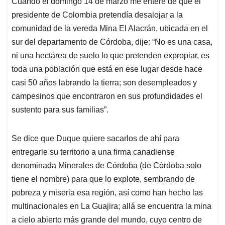
Cuando el domingo 14 de marzo me enteré de que el
s
b
e
l
a
presidente de Colombia pretendía desalojar a la
A
o
d
d
p
o
I
s
comunidad de la vereda Mina El Alacrán, ubicada en el
p
k
n
sur del departamento de Córdoba, dije: “No es una casa,
ni una hectárea de suelo lo que pretenden expropiar, es
toda una población que está en ese lugar desde hace
casi 50 años labrando la tierra; son desempleados y
campesinos que encontraron en sus profundidades el
sustento para sus familias”.
Se dice que Duque quiere sacarlos de ahí para
entregarle su territorio a una firma canadiense
denominada Minerales de Córdoba (de Córdoba solo
tiene el nombre) para que lo explote, sembrando de
pobreza y miseria esa región, así como han hecho las
multinacionales en La Guajira; allá se encuentra la mina
a cielo abierto más grande del mundo, cuyo centro de