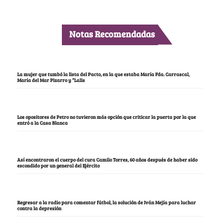
Notas Recomendadas
La mujer que tumbó la lista del Pacto, en la que estaba María Fda. Carrascal,
María del Mar Pizarro y “Lalis
Los opositores de Petro no tuvieron más opción que criticar la puerta por la que
entró a la Casa Blanca
Así encontraron el cuerpo del cura Camilo Torres, 60 años después de haber sido
escondido por un general del Ejército
Regresar a la radio para comentar fútbol, la solución de Iván Mejía para luchar
contra la depresión