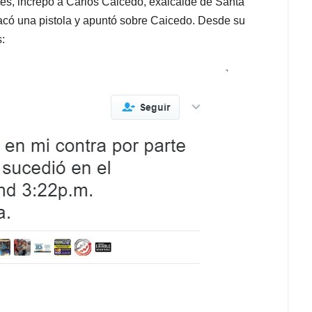
es, increpó a Carlos Caicedo, exalcalde de Santa
sacó una pistola y apuntó sobre Caicedo. Desde su
: