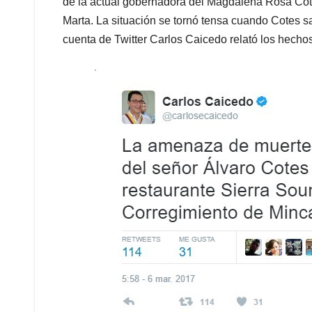
p
o
I
s
de la actual gobernadora del Magdalena Rosa Cot
p
k
n
Marta. La situación se tornó tensa cuando Cotes 
cuenta de Twitter Carlos Caicedo relató los hechos