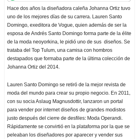
t
e
k
i
e
Hace dos años la diseñadora caleña Johanna Ortiz tuvo
s
b
e
l
a
uno de los mejores días de su carrera. Lauren Santo
A
o
d
d
p
o
I
s
Domingo, exeditora de Vogue, quien además de ser la
p
k
n
esposa de Andrés Santo Domingo forma parte de la élite
de la moda neoyorkina, le pidió uno de sus diseños. Se
trataba del Top Tulum, una camisa con hombros
destapados que formaba parte de la última colección de
Johanna Ortiz del 2014.
Lauren Santo Domingo se retiró de la mejor revista de
moda del mundo para crear su propio negocio. En 2011,
con su socia Aslaug Magnusdottir, lanzaron un portal
para vender por internet diseños de grandes modistos
justo después del cierre de desfiles: Moda Operandi.
Rápidamente se convirtió en la plataforma por la que se
peleaban los diseñadores por aparecer y vender sus