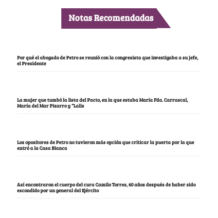
Notas Recomendadas
Por qué el abogado de Petro se reunió con la congresista que investigaba a su jefe,
el Presidente
La mujer que tumbó la lista del Pacto, en la que estaba María Fda. Carrascal,
María del Mar Pizarro y “Lalis
Los opositores de Petro no tuvieron más opción que criticar la puerta por la que
entró a la Casa Blanca
Así encontraron el cuerpo del cura Camilo Torres, 60 años después de haber sido
escondido por un general del Ejército