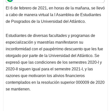
t
e
k
i
e
El 6 de febrero de 2021, en horas de la mañana, se llevó
s
b
e
l
a
a cabo de manera virtual la I Asamblea de Estudiantes
A
o
d
d
p
o
I
s
de Posgrados de la Universidad del Atlántico.
p
k
n
Estudiantes de diversas facultades y programas de
especialización y maestrías manifestaron su
inconformidad con el paupérrimo descuento que les fue
otorgado por parte de la Universidad del Atlántico. Se
expresó que las condiciones de los semestres 2020-I y
2020-II siguen igual para el semestre 2021-I, y las
razones que motivaron los alivios financieros
contemplados en la resolución superior 000009 de 2020
se mantienen.