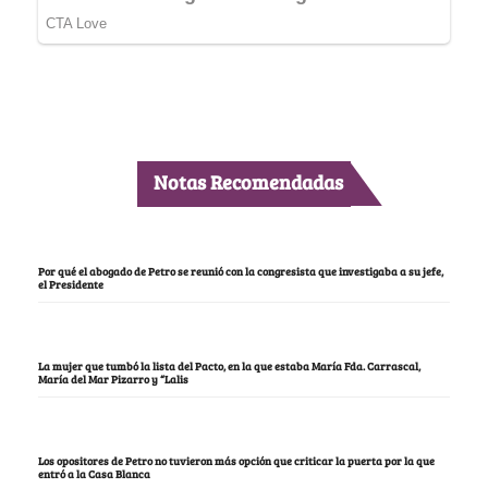
Notas Recomendadas
Por qué el abogado de Petro se reunió con la congresista que investigaba a su jefe,
el Presidente
La mujer que tumbó la lista del Pacto, en la que estaba María Fda. Carrascal,
María del Mar Pizarro y “Lalis
Los opositores de Petro no tuvieron más opción que criticar la puerta por la que
entró a la Casa Blanca