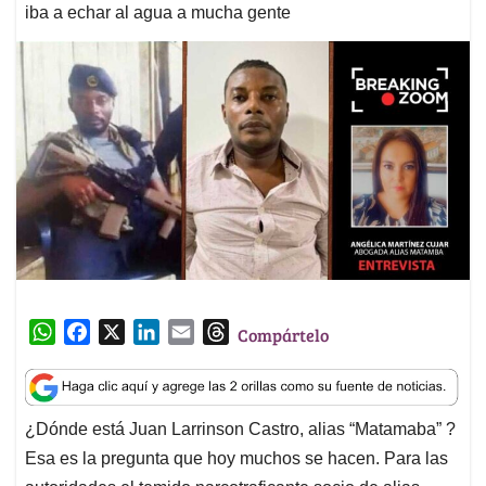
iba a echar al agua a mucha gente
W
F
X
L
E
T
Compártelo
h
a
i
m
h
a
c
n
a
r
t
e
k
i
e
¿Dónde está Juan Larrinson Castro, alias “Matamaba” ?
s
b
e
l
a
Esa es la pregunta que hoy muchos se hacen. Para las
A
o
d
d