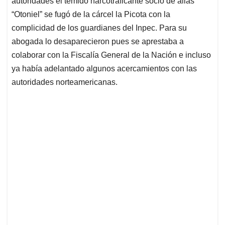
p
o
I
s
autoridades el temido narcotraficante socio de alias
p
k
n
“Otoniel” se fugó de la cárcel la Picota con la
complicidad de los guardianes del Inpec. Para su
abogada lo desaparecieron pues se aprestaba a
colaborar con la Fiscalía General de la Nación e incluso
ya había adelantado algunos acercamientos con las
autoridades norteamericanas.